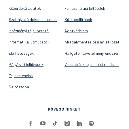
Közérdekű adatok
Felhasználási feltételek
Szabályozó dokumentumok
Süti beállítások
Intézményi tájékoztató
Adatvédelem
Informatikai útmutatók
Akadálymentesítési nyilatkozat
Elérhetőségek
Hallgatói Követelményrendszer
Pályázati felhívások
Visszaélés-bejelentési rendszer
Fejlesztéseink
Sajtószoba
KÖVESS MINKET