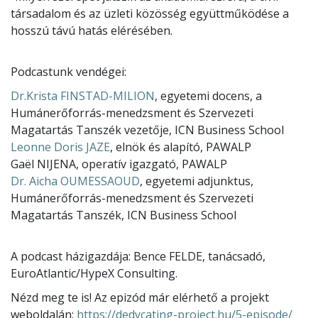
társadalom és az üzleti közösség együttműködése a
hosszú távú hatás elérésében.
Podcastunk vendégei:
Dr.Krista FINSTAD-MILION
, egyetemi docens, a
Humánerőforrás-menedzsment és Szervezeti
Magatartás Tanszék vezetője, ICN Business School
Leonne Doris JAZE
, elnök és alapító, PAWALP
Gaël NIJENA, operatív igazgató, PAWALP
Dr. Aicha OUMESSAOUD
, egyetemi adjunktus,
Humánerőforrás-menedzsment és Szervezeti
Magatartás Tanszék, ICN Business School
A podcast házigazdája: Bence FELDE, tanácsadó,
EuroAtlantic/HypeX Consulting.
Nézd meg te is! Az epizód már elérhető a projekt
weboldalán:
https://dedycating-project.hu/5-episode/