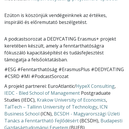
Ezúton is köszönjük vendégeinknek az értékes,
inspiráló és előremutató beszélgetést.
A podcastsorozat a DEDYCATING Erasmus+ projekt
keretében készült, amely a fenntarthatóságra
fókuszáló kapacitásépítést és tudásfejlesztést
támogatja a felsőoktatásban.
#ESG #Fenntarthatóság #ErasmusPlus #DEDYCATING
#CSRD #MI #PodcastSorozat
A projekt partnerei: EuroAtlantic/
HypeX Consulting
,
IEDC - Bled School of Management
Postgraduate
Studies (IEDC),
Krakow University of Economics
,
TalTech – Tallinn University of Technology
,
ICN
Business School
(ICN),
BCSDH - Magyarországi Üzleti
Tanács a Fenntartható Fejlődésért
(BCSDH),
Budapesti
Gazdaságtudományi Egyetem
(BUEB)