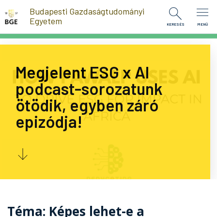
Ugrás a tartalomra
Budapesti Gazdaságtudományi
Egyetem
KERESÉS
MENÜ
Megjelent ESG x AI
podcast-sorozatunk
ötödik, egyben záró
epizódja!
Téma: Képes lehet-e a