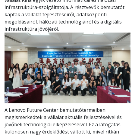
vállalat Kína egyik vezető informatikai és hálózati
infrastruktúra-szolgáltatója. A résztvevők bemutatót
kaptak a vállalat fejlesztéseiről, adatközponti
megoldásairól, hálózati technológiáiról és a digitális
infrastruktúra jövőjéről.
A Lenovo Future Center bemutatótermeiben
megismerkedtek a vállalat aktuális fejlesztéseivel és
jövőbeli technológiai elképzeléseivel. Ez a látogatás
különösen nagy érdeklődést váltott ki, mivel ritkán