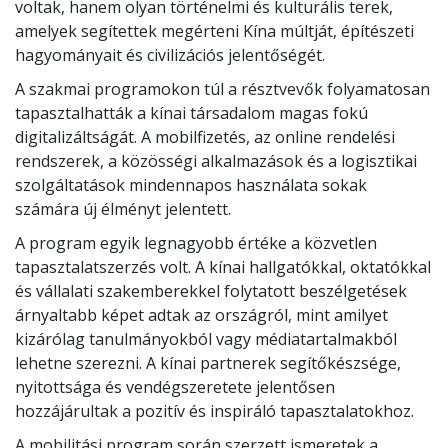
voltak, hanem olyan történelmi és kulturális terek,
amelyek segítettek megérteni Kína múltját, építészeti
hagyományait és civilizációs jelentőségét.
A szakmai programokon túl a résztvevők folyamatosan
tapasztalhatták a kínai társadalom magas fokú
digitalizáltságát. A mobilfizetés, az online rendelési
rendszerek, a közösségi alkalmazások és a logisztikai
szolgáltatások mindennapos használata sokak
számára új élményt jelentett.
A program egyik legnagyobb értéke a közvetlen
tapasztalatszerzés volt. A kínai hallgatókkal, oktatókkal
és vállalati szakemberekkel folytatott beszélgetések
árnyaltabb képet adtak az országról, mint amilyet
kizárólag tanulmányokból vagy médiatartalmakból
lehetne szerezni. A kínai partnerek segítőkészsége,
nyitottsága és vendégszeretete jelentősen
hozzájárultak a pozitív és inspiráló tapasztalatokhoz.
A mobilitási program során szerzett ismeretek a