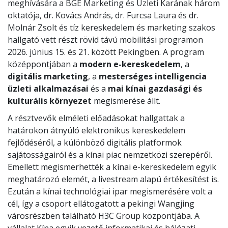
meghívására a BGE Marketing és Üzleti Karának három
oktatója, dr. Kovács András, dr. Furcsa Laura és dr.
Molnár Zsolt és tíz kereskedelem és marketing szakos
hallgató vett részt rövid távú mobilitási programon
2026. június 15. és 21. között Pekingben. A program
középpontjában a
modern e-kereskedelem
, a
digitális marketing
, a
mesterséges intelligencia
üzleti alkalmazásai
és a
mai kínai gazdasági és
kulturális környezet
megismerése állt.
A résztvevők elméleti előadásokat hallgattak a
határokon átnyúló elektronikus kereskedelem
fejlődéséről, a különböző digitális platformok
sajátosságairól és a kínai piac nemzetközi szerepéről.
Emellett megismerhették a kínai e-kereskedelem egyik
meghatározó elemét, a livestream alapú értékesítést is.
Ezután a kínai technológiai ipar megismerésére volt a
cél, így a csoport ellátogatott a pekingi Wangjing
városrészben található H3C Group központjába. A