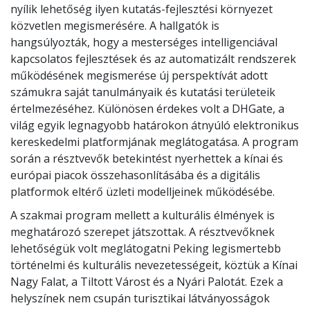
nyílik lehetőség ilyen kutatás-fejlesztési környezet
közvetlen megismerésére. A hallgatók is
hangsúlyozták, hogy a mesterséges intelligenciával
kapcsolatos fejlesztések és az automatizált rendszerek
működésének megismerése új perspektívát adott
számukra saját tanulmányaik és kutatási területeik
értelmezéséhez. Különösen érdekes volt a DHGate, a
világ egyik legnagyobb határokon átnyúló elektronikus
kereskedelmi platformjának meglátogatása. A program
során a résztvevők betekintést nyerhettek a kínai és
európai piacok összehasonlításába és a digitális
platformok eltérő üzleti modelljeinek működésébe.
A szakmai program mellett a kulturális élmények is
meghatározó szerepet játszottak. A résztvevőknek
lehetőségük volt meglátogatni Peking legismertebb
történelmi és kulturális nevezetességeit, köztük a Kínai
Nagy Falat, a Tiltott Várost és a Nyári Palotát. Ezek a
helyszínek nem csupán turisztikai látványosságok