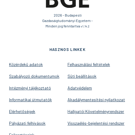
2026 - Budapesti
Gazdaságtudományi Egyetem -
Minden jog fenntartva
v1.14.2
HASZNOS LINKEK
Közérdekű adatok
Felhasználási feltételek
Szabályozó dokumentumok
Süti beállítások
Intézményi tájékoztató
Adatvédelem
Informatikai útmutatók
Akadálymentesítési nyilatkozat
Elérhetőségek
Hallgatói Követelményrendszer
Pályázati felhívások
Visszaélés-bejelentési rendszer
Fejlesztéseink