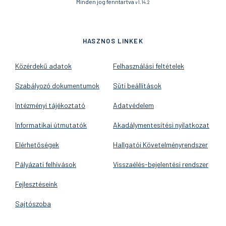
Minden jog fenntartva
v1.14.2
HASZNOS LINKEK
Közérdekű adatok
Felhasználási feltételek
Szabályozó dokumentumok
Süti beállítások
Intézményi tájékoztató
Adatvédelem
Informatikai útmutatók
Akadálymentesítési nyilatkozat
Elérhetőségek
Hallgatói Követelményrendszer
Pályázati felhívások
Visszaélés-bejelentési rendszer
Fejlesztéseink
Sajtószoba