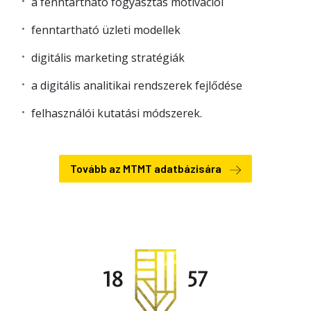
a fenntartható fogyasztás motivációi
fenntartható üzleti modellek
digitális marketing stratégiák
a digitális analitikai rendszerek fejlődése
felhasználói kutatási módszerek.
Tovább az MTMT adatbázisára