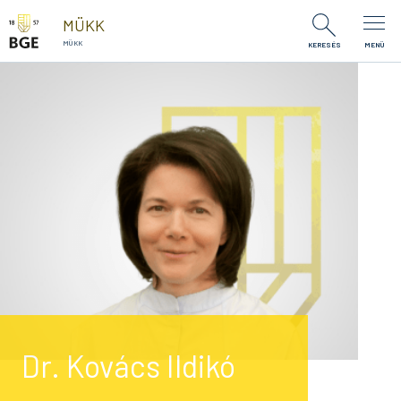
Ugrás a tartalomra
MÜKK
MÜKK
KERESÉS
MENÜ
Dr. Kovács Ildikó