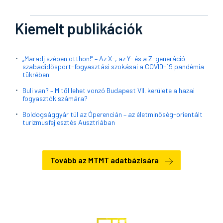
Kiemelt publikációk
„Maradj szépen otthon!” – Az X-, az Y- és a Z-generáció
szabadidősport-fogyasztási szokásai a COVID-19 pandémia
tükrében
Buli van? – Mitől lehet vonzó Budapest VII. kerülete a hazai
fogyasztók számára?
Boldogsággyár túl az Óperencián – az életminőség-orientált
turizmusfejlesztés Ausztriában
Tovább az MTMT adatbázisára