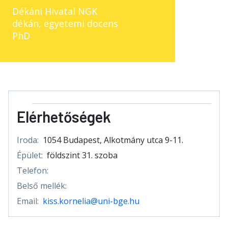
Dékáni Hivatal NGK
dékán, egyetemi docens
PhD
Elérhetőségek
Iroda:
1054 Budapest, Alkotmány utca 9-11.
Épület:
földszint 31. szoba
Telefon:
Belső mellék:
Email:
kiss.kornelia@uni-bge.hu