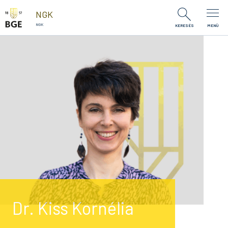
Ugrás a tartalomra
NGK
NGK
KERESÉS
MENÜ
Dr. Kiss Kornélia