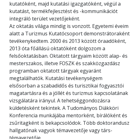
kutatóként, majd kutatási igazgatóként, végül a
kutatást, termékfejlesztést és -kommunikációt
integráló terület vezetőjeként.
Az oktatás világa mindig is vonzott. Egyetemi éveim
alatt a Turizmus Kutatócsoport demonstrátoraként
tevékenykedtem. 2000 és 2013 között óraadóként,
2013 óta főállású oktatóként dolgozom a
felsőoktatásban. Oktatott tárgyaim között alap- és
mesterszakos, illetve FOSZK és szakközgazdász
programban oktatott tárgyak egyaránt
megtalálhatók. Kutatási tevékenységem
elsősorban a szabadidős és turisztikai fogyasztói
magatartásra és a jóllét és turizmus kapcsolatának
vizsgálatára irányul. A tehetséggondozásra
küldetésként tekintek. A Tudományos Diákköri
Konferencia munkájába mentorként, bírálóként és
zsűritagként is bekapcsolódok. Több doktorandusz
hallgatónak vagyok témavezetője vagy társ-
témavezetője.