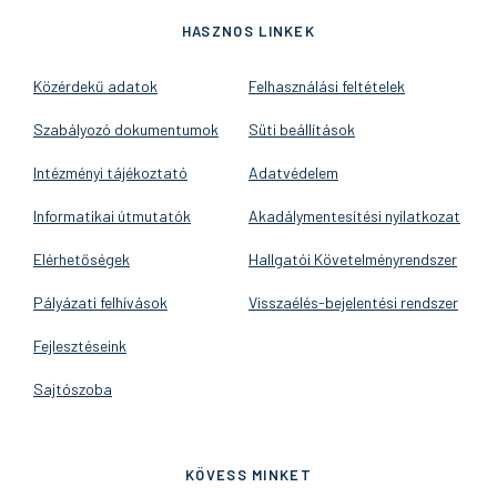
HASZNOS LINKEK
Közérdekű adatok
Felhasználási feltételek
Szabályozó dokumentumok
Süti beállítások
Intézményi tájékoztató
Adatvédelem
Informatikai útmutatók
Akadálymentesítési nyilatkozat
Elérhetőségek
Hallgatói Követelményrendszer
Pályázati felhívások
Visszaélés-bejelentési rendszer
Fejlesztéseink
Sajtószoba
KÖVESS MINKET