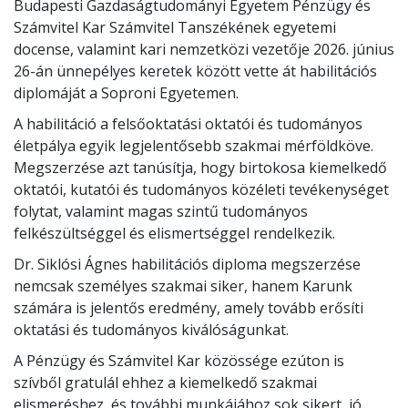
Budapesti Gazdaságtudományi Egyetem Pénzügy és
Számvitel Kar Számvitel Tanszékének egyetemi
docense, valamint kari nemzetközi vezetője 2026. június
26-án ünnepélyes keretek között vette át habilitációs
diplomáját a Soproni Egyetemen.
A habilitáció a felsőoktatási oktatói és tudományos
életpálya egyik legjelentősebb szakmai mérföldköve.
Megszerzése azt tanúsítja, hogy birtokosa kiemelkedő
oktatói, kutatói és tudományos közéleti tevékenységet
folytat, valamint magas szintű tudományos
felkészültséggel és elismertséggel rendelkezik.
Dr. Siklósi Ágnes habilitációs diploma megszerzése
nemcsak személyes szakmai siker, hanem Karunk
számára is jelentős eredmény, amely tovább erősíti
oktatási és tudományos kiválóságunkat.
A Pénzügy és Számvitel Kar közössége ezúton is
szívből gratulál ehhez a kiemelkedő szakmai
elismeréshez, és további munkájához sok sikert, jó