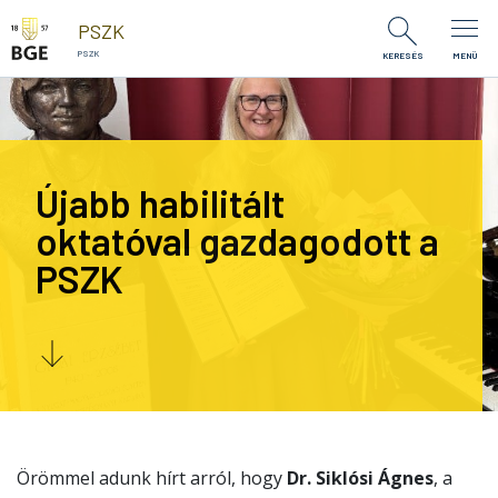
Ugrás a tartalomra
PSZK
PSZK
KERESÉS
MENÜ
Újabb habilitált
oktatóval gazdagodott a
PSZK
Örömmel adunk hírt arról, hogy
Dr. Siklósi Ágnes
, a