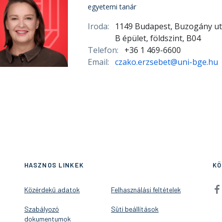
egyetemi tanár
Iroda:
1149 Budapest, Buzogány ut
B épület, földszint, B04
Telefon:
+36 1 469-6600
Email:
czako.erzsebet@uni-bge.hu
HASZNOS LINKEK
KÖ
Közérdekű adatok
Felhasználási feltételek
Szabályozó
Süti beállítások
dokumentumok