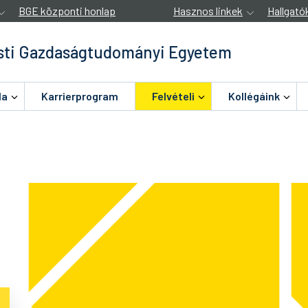
BGE központi honlap
Hasznos linkek
Hallgató
ti Gazdaságtudományi Egyetem
la
Karrierprogram
Felvételi
Kollégáink