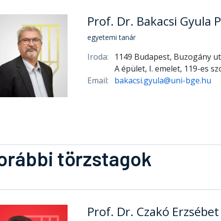
Prof. Dr. Bakacsi Gyula 
egyetemi tanár
Iroda:
1149 Budapest, Buzogány ut
A épület, I. emelet, 119-es s
Email:
bakacsi.gyula@uni-bge.hu
orábbi törzstagok
Prof. Dr. Czakó Erzsébe