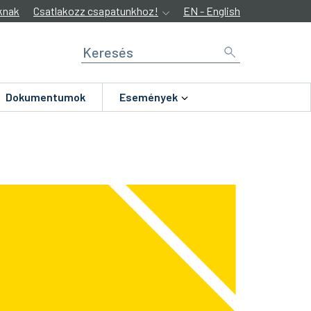
knak
Csatlakozz csapatunkhoz!
EN - English
Dokumentumok
Események