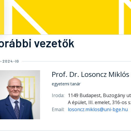
orábbi vezetők
7-2024-IG
Prof. Dr. Losoncz Miklós
egyetemi tanár
Iroda:
1149 Budapest, Buzogány ut
A épület, III. emelet, 316-os 
Email:
losoncz.miklos@uni-bge.hu