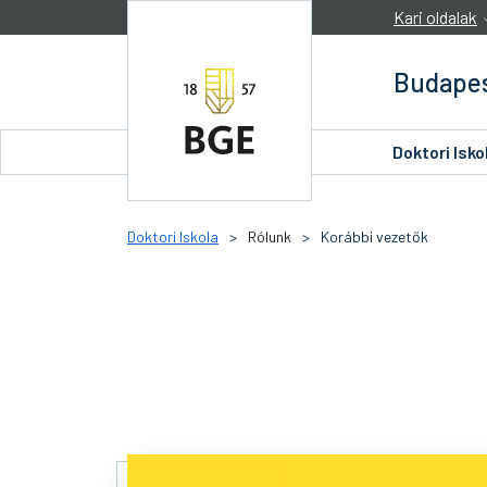
Ugrás a tartalomra
Kari oldalak
Budapes
Doktori Isko
Doktori Iskola
>
Rólunk
>
Korábbi vezetők