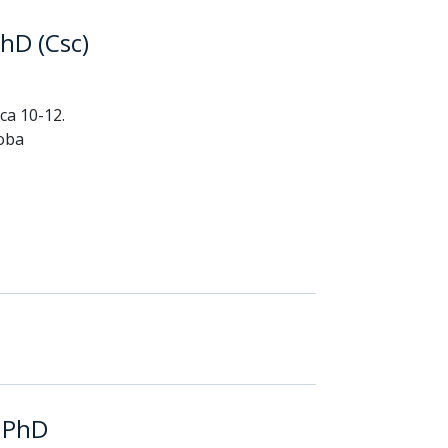
PhD (Csc)
ca 10-12.
zoba
t PhD