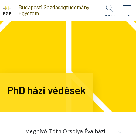
Ugrás a tartalomra
Budapesti Gazdaságtudományi
Egyetem
KERESÉS
MENÜ
PhD házi védések
Meghívó Tóth Orsolya Éva házi