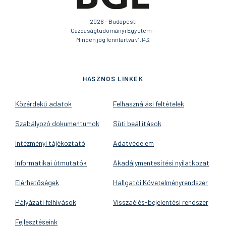
2026 - Budapesti
Gazdaságtudományi Egyetem -
Minden jog fenntartva
v1.14.2
HASZNOS LINKEK
Közérdekű adatok
Felhasználási feltételek
Szabályozó dokumentumok
Süti beállítások
Intézményi tájékoztató
Adatvédelem
Informatikai útmutatók
Akadálymentesítési nyilatkozat
Elérhetőségek
Hallgatói Követelményrendszer
Pályázati felhívások
Visszaélés-bejelentési rendszer
Fejlesztéseink