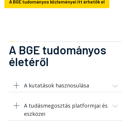
A BGE tudományos közleményei itt érhetők el
A BGE tudományos
életéről
A kutatások hasznosulása
A tudásmegosztás platformjai és
eszközei