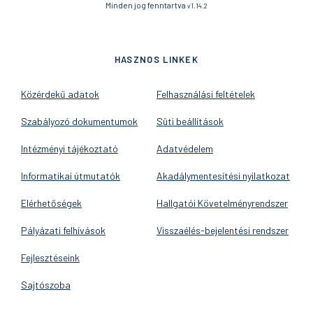
Minden jog fenntartva
v1.14.2
HASZNOS LINKEK
Közérdekű adatok
Felhasználási feltételek
Szabályozó dokumentumok
Süti beállítások
Intézményi tájékoztató
Adatvédelem
Informatikai útmutatók
Akadálymentesítési nyilatkozat
Elérhetőségek
Hallgatói Követelményrendszer
Pályázati felhívások
Visszaélés-bejelentési rendszer
Fejlesztéseink
Sajtószoba