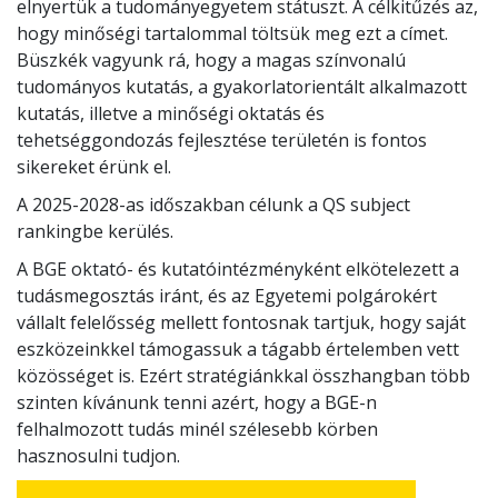
elnyertük a tudományegyetem státuszt. A célkitűzés az,
hogy minőségi tartalommal töltsük meg ezt a címet.
Büszkék vagyunk rá, hogy a magas színvonalú
tudományos kutatás, a gyakorlatorientált alkalmazott
kutatás, illetve a minőségi oktatás és
tehetséggondozás fejlesztése területén is fontos
sikereket érünk el.
A 2025-2028-as időszakban célunk a QS subject
rankingbe kerülés.
A BGE oktató- és kutatóintézményként elkötelezett a
tudásmegosztás iránt, és az Egyetemi polgárokért
vállalt felelősség mellett fontosnak tartjuk, hogy saját
eszközeinkkel támogassuk a tágabb értelemben vett
közösséget is. Ezért stratégiánkkal összhangban több
szinten kívánunk tenni azért, hogy a BGE-n
felhalmozott tudás minél szélesebb körben
hasznosulni tudjon.