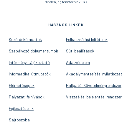
Minden jog fenntartva
v1.14.2
HASZNOS LINKEK
Közérdekű adatok
Felhasználási feltételek
Szabályozó dokumentumok
Süti beállítások
Intézményi tájékoztató
Adatvédelem
Informatikai útmutatók
Akadálymentesítési nyilatkozat
Elérhetőségek
Hallgatói Követelményrendszer
Pályázati felhívások
Visszaélés-bejelentési rendszer
Fejlesztéseink
Sajtószoba