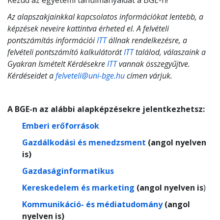
Kezdd az egyetemi tanulmányaidat a BGE-n!
Az alapszakjainkkal kapcsolatos információkat lentebb, a
képzések neveire kattintva érheted el. A felvételi
pontszámítás információi
ITT
állnak rendelkezésre, a
felvételi pontszámító kalkulátorát
ITT
találod, válaszaink a
Gyakran Ismételt Kérdésekre
ITT
vannak összegyűjtve.
Kérdéseidet a
felveteli@uni-bge.hu
címen várjuk.
A BGE-n az alábbi alapképzésekre jelentkezhetsz:
Emberi erőforrások
Gazdálkodási és menedzsment
(angol nyelven
is)
Gazdaságinformatikus
Kereskedelem és marketing
(angol nyelven is
)
Kommunikáció- és médiatudomány
(angol
nyelven is)