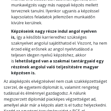
munkavégzés vagy más nappali képzés mellett
terveznek tanulni. Ilyenkor ugyanis a képzéssel
kapcsolatos feladatok jellemzően munkaidőn
kívülre kerülnek.
Képzéseink nagy része indul angol nyelven
is,
így a későbbi karrieredhez szükséges
szaknyelvet angolul sajátíthatod el. Viszont, ha nem
érzed elég erősnek az angol nyelvtudásod a
teljesen idegen nyelvű képzéshez, akkor
is
lehetőséged van a szakmai tantárgyaid egy
részének angolul való teljesítésére magyar
képzésen is.
Az alapképzés elvégzésével nem csak szakképzettséget
szerzel, de egyetemi diplomát is, valamint rengeteg
tudással és élménnyel gazdagodsz. A nálunk
megszerzett diplomád piacképes végzettséget ad,
amellyel akár már a képzés alatt is el tudsz helyezkedni.