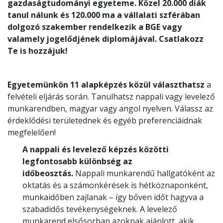
gazdaságtudományi egyeteme. Közel 20.000 diák
tanul nálunk és 120.000 ma a vállalati szférában
dolgozó szakember rendelkezik a BGE vagy
valamely jogelődjének diplomájával​. Csatlakozz
Te is hozzájuk!
Egyetemünkön 11 alapképzés közül választhatsz
a
felvételi eljárás során. Tanulhatsz nappali vagy levelező
munkarendben, magyar vagy angol nyelven. Válassz az
érdeklődési területednek és egyéb preferenciáidnak
megfelelően!
A nappali és levelező képzés közötti
legfontosabb különbség az
időbeosztás.
Nappali munkarendű hallgatóként az
oktatás és a számonkérések is hétköznaponként,
munkaidőben zajlanak – így bőven időt hagyva a
szabadidős tevékenységeknek. A levelező
munkarend elsősorban azoknak ajánlott, akik