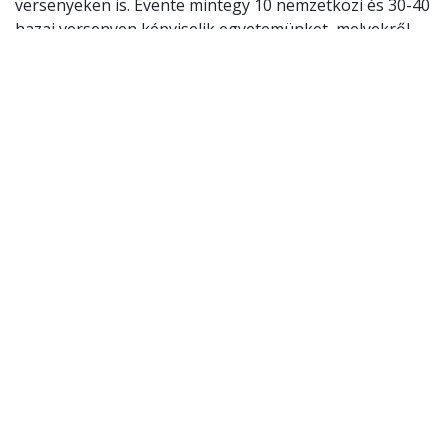
versenyeken is. Évente mintegy 10 nemzetközi és 30-40
hazai versenyen képviselik egyetemünket, melyekről
átlagosan 2 nemzetközi és 10 hazai helyezést hoznak
el.
A BGE
szakkollégiumairól
bővebben
Lámfalussy Sándor Szakkollégium
Káldor Miklós Szakkollégium