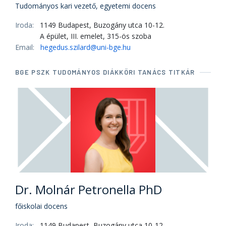
Tudományos kari vezető, egyetemi docens
Iroda:
1149 Budapest, Buzogány utca 10-12.
A épület, III. emelet, 315-ös szoba
Email:
hegedus.szilard@uni-bge.hu
BGE PSZK TUDOMÁNYOS DIÁKKÖRI TANÁCS TITKÁR
Dr. Molnár Petronella PhD
főiskolai docens
Iroda:
1149 Budapest, Buzogány utca 10-12.