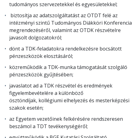
tudományos szervezetekkel és egyesületekkel;
biztosítja az adatszolgáltatást az OTDT felé az
intézményi szintű Tudományos Diákköri Konferencia
megrendezéséről, valamint az OTDK részvételre
javasolt dolgozatokról;
dönt a TDK-feladatokra rendelkezésre bocsátott
pénzeszközök elosztásáról;
közreműködik a TDK-munka támogatását szolgáló
pénzeszközök gyűjtésében;
javaslatot ad a TDK részvétel és eredmények
figyelembevételére a különböző
ösztöndíjak, kollégiumi elhelyezés és mesterképzési
szakok esetén;
az Egyetem vezetőinek felkérésére rendszeresen
beszámol a TDT tevékenységéről;
együttműködik a BGE Kutatási Szolgáltató