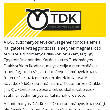
A BGE tudományos tevékenységének fontos eleme a
hallgatói tehetséggondozás, amelynek meghatározó
területe a tudományos diákköri tevékenység. Így
Egyetemünk minden Karán sikeres Tudományos
DiákKörök működnek, melyek célja a mentorálás, a
tehetséggondozás, a tudományos élmények közös
felfedezése, az izgalmas területek kutatása. A
következő időszakra már nem a Tudományos Diákköri
(TDK) aktivitás növelése a cél, sokkal inkább ezek
szakmai, tudományos tartalmának erősítése.
A Tudományos DiákKör (TDK) a tudományos közösségi
élmények és a tehetséggondozás színtere a magyar