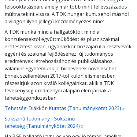
felsőoktatásban, amely már több mint fél évszázados
múltra tekint vissza. A TDK hungarikum, sehol máshol
a világon ilyen jellegű kezdeményezés nincs.
A TDK munka mind a hallgatóktól, mind a
konzulensektől együttműködést és plusz szakmai
erőfeszítést kíván, ugyanakkor hozzájárul a résztvevők
egyéni és szakmai fejlődéséhez, új tudományos
eredmények létrehozásához és publikálásához,
valamint Egyetemünk jó hírnevének növeléséhez.
Ennek szellemében 2017-től külön elismerésben
részesítjük azon kiváló kollégáinkat, akik a TDK
tevékenység eredményei alapján élen járnak a
tehetséggondozásban.
Tehetség-Diákkör-Kutatás (Tanulmánykötet 2023) »
Sokszínű tudomány - Sokszínű
tehetség (Tanulmánykötet 2024) »
Ha BGE hallgató vagy, és van egy jó témád, amellyel