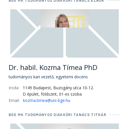
BGE MK TUDOMÁNYOS DIÁKKÖRI TANÁCS ELNÖK
Dr. habil. Kozma Tímea PhD
tudományos kari vezető, egyetemi docens
Iroda:
1149 Budapest, Buzogány utca 10-12.
D épület, földszint, 01-es szoba
Email:
kozma.timea@uni-bge.hu
BGE MK TUDOMÁNYOS DIÁKKÖRI TANÁCS TITKÁR