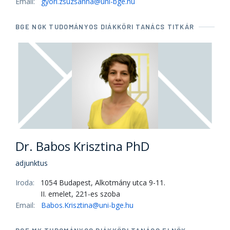
Email:
gyori.zsuzsanna@uni-bge.hu
BGE NGK TUDOMÁNYOS DIÁKKÖRI TANÁCS TITKÁR
Dr. Babos Krisztina PhD
adjunktus
Iroda:
1054 Budapest, Alkotmány utca 9-11.
II. emelet, 221-es szoba
Email:
Babos.Krisztina@uni-bge.hu