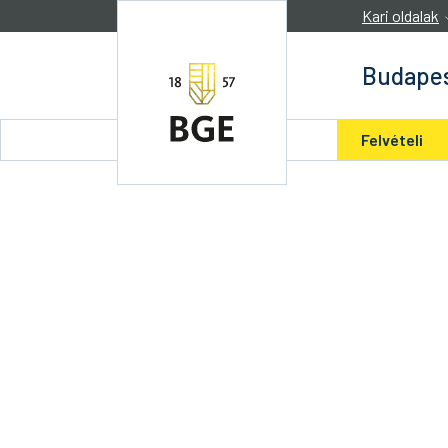
Ugrás a tartalomra
Kari oldalak
Budapes
Felvételi