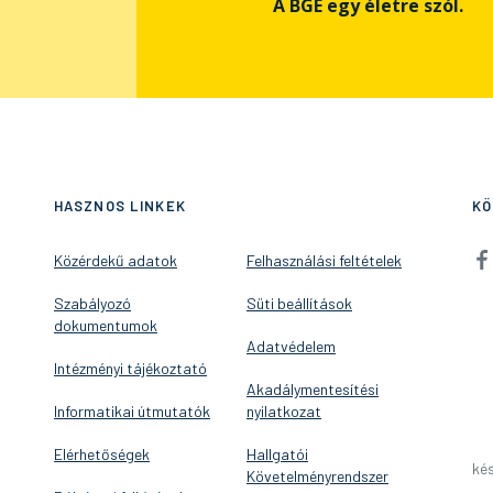
A BGE egy életre szól.
HASZNOS LINKEK
KÖ
Közérdekű adatok
Felhasználási feltételek
Szabályozó
Süti beállítások
dokumentumok
Adatvédelem
Intézményi tájékoztató
Akadálymentesítési
Informatikai útmutatók
nyilatkozat
Elérhetőségek
Hallgatói
kés
Követelményrendszer