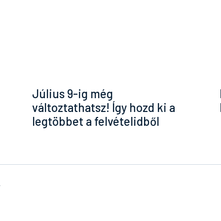
Július 9-ig még
változtathatsz! Így hozd ki a
legtöbbet a felvételidből
k