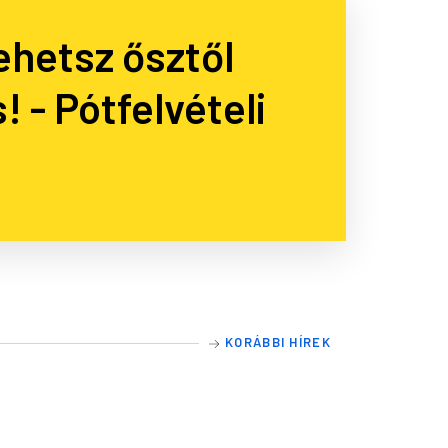
lálunk minden új
 hallgatónak!
KORÁBBI HÍREK