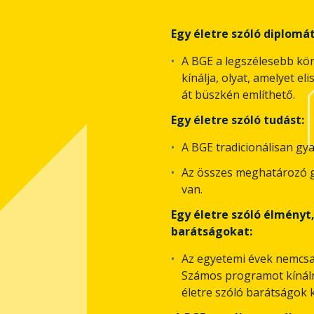
Egy életre szóló diplomát
A BGE a legszélesebb kör
kínálja, olyat, amelyet e
át büszkén említhető.
Egy életre szóló tudást:
A BGE tradicionálisan gya
Az összes meghatározó g
van.
Egy életre szóló élményt
barátságokat:
Az egyetemi évek nemcsak
Számos programot kínáln
életre szóló barátságok k