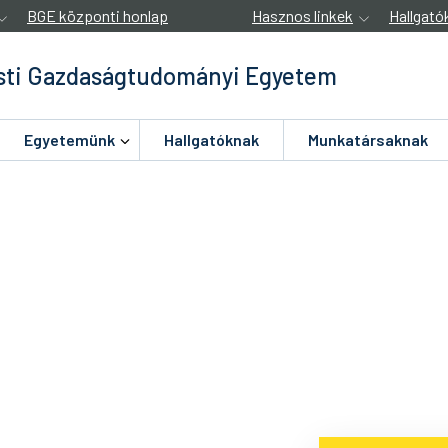
BGE központi honlap
Hasznos linkek
Hallgató
ti Gazdaságtudományi Egyetem
Egyetemünk
Hallgatóknak
Munkatársaknak