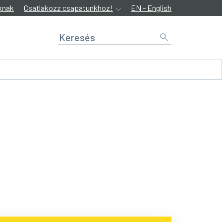
knak
Csatlakozz csapatunkhoz!
EN - English