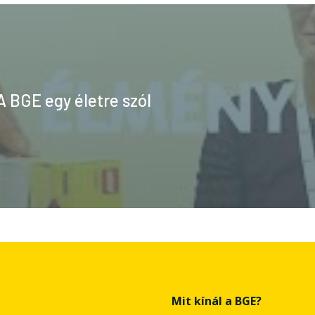
A BGE egy életre szól
Mit kínál a BGE?