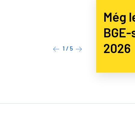
Gratu
BGE-s
2 / 5