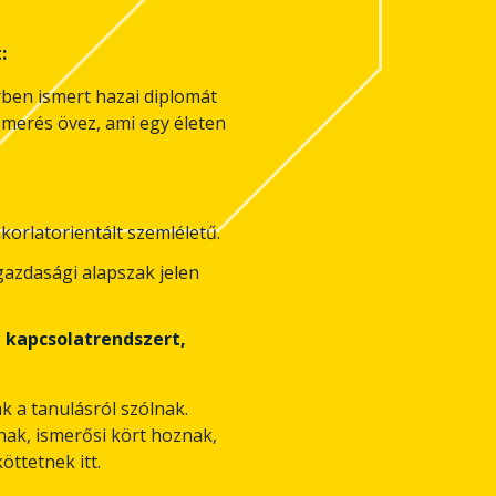
:
ben ismert hazai diplomát
lismerés övez, ami egy életen
korlatorientált szemléletű.
azdasági alapszak jelen
, kapcsolatrendszert,
 a tanulásról szólnak.
ak, ismerősi kört hoznak,
öttetnek itt.