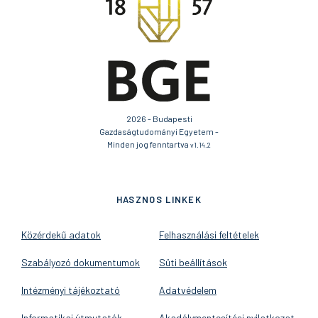
2026 - Budapesti
Gazdaságtudományi Egyetem -
Minden jog fenntartva
v1.14.2
HASZNOS LINKEK
Közérdekű adatok
Felhasználási feltételek
Szabályozó dokumentumok
Süti beállítások
Intézményi tájékoztató
Adatvédelem
Informatikai útmutatók
Akadálymentesítési nyilatkozat