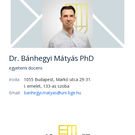
Dr. Bánhegyi Mátyás PhD
egyetemi docens
Iroda:
1055 Budapest, Markó utca 29-31.
I. emelet, 133-as szoba
Email:
banhegyi.matyas@uni-bge.hu