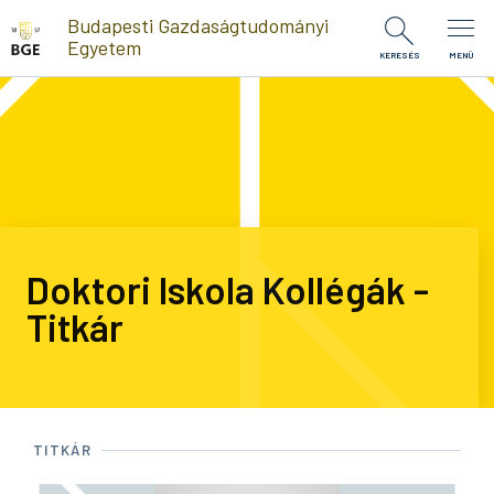
Ugrás a tartalomra
Budapesti Gazdaságtudományi
Egyetem
KERESÉS
MENÜ
Doktori Iskola Kollégák -
Titkár
TITKÁR