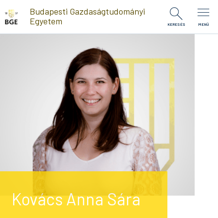
Ugrás a tartalomra
Budapesti Gazdaságtudományi
Egyetem
KERESÉS
MENÜ
Kovács Anna Sára