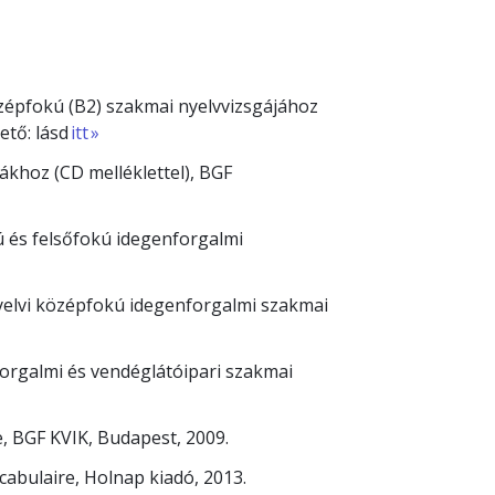
özépfokú (B2) szakmai nyelvvizsgájához
ető: lásd
itt »
ákhoz (CD melléklettel), BGF
 és felsőfokú idegenforgalmi
yelvi középfokú idegenforgalmi szakmai
forgalmi és vendéglátóipari szakmai
e, BGF KVIK, Budapest, 2009.
ocabulaire, Holnap kiadó, 2013.