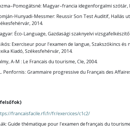
ozma–Pomogátsné: Magyar–francia idegenforgalmi szótár, 
mján-Hunyadi-Messmer: Reussir Son Test Auditif, Hallás utá
ékesfehérvár, 2014.
gyar: Éco-Language, Gazdasági szaknyelvi vizsgafelkészítő,
ikós: Exerciseur pour l'examen de langue, Szakszókincs és n
xika Kiadó, Székesfehérvár, 2014.
lmy, A-M : Le Francais du tourisme, Cle, 2004.
L. Penfornis : Grammaire progressive du Français des Affaire
(felsőfok)
tps://francaisfacile.rfi.fr/fr/exercices/c1c2/
ák: Guide thématique pour l'examen de français du tourism