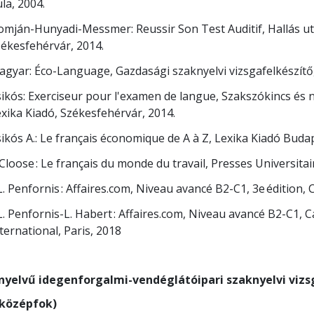
la, 2004.
mján-Hunyadi-Messmer: Reussir Son Test Auditif, Hallás utá
ékesfehérvár, 2014.
gyar: Éco-Language, Gazdasági szaknyelvi vizsgafelkészítő,
ikós: Exerciseur pour l'examen de langue, Szakszókincs és n
xika Kiadó, Székesfehérvár, 2014.
ikós A.: Le français économique de A à Z, Lexika Kiadó Buda
 Cloose : Le français du monde du travail, Presses Universit
L. Penfornis : Affaires.com, Niveau avancé B2-C1, 3e édition, 
L. Penfornis-L. Habert : Affaires.com, Niveau avancé B2-C1, Ca
ternational, Paris, 2018
nyelvű idegenforgalmi-vendéglátóipari szaknyelvi viz
(középfok)