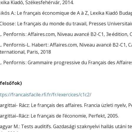
xika Kiadó, Székesfehérvár, 2014.
ikós A.: Le français économique de A à Z, Lexika Kiadó Buda
 Cloose : Le français du monde du travail, Presses Universit
L. Penfornis : Affaires.com, Niveau avancé B2-C1, 3e édition, 
L. Penfornis-L. Habert : Affaires.com, Niveau avancé B2-C1, Ca
ternational, Paris, 2018
L. Penfornis : Grammaire progressive du Français des Affaire
(felsőfok)
tps://francaisfacile.rfi.fr/fr/exercices/c1c2/
rgittai- Rácz: Le français des affaires. Francia üzleti nyelv, 
rgittai–Rácz: Le français de l’économie, Perfekt, 2005.
gyar M.: Tests auditifs. Gazdasági szaknyelvi hallás utáni te