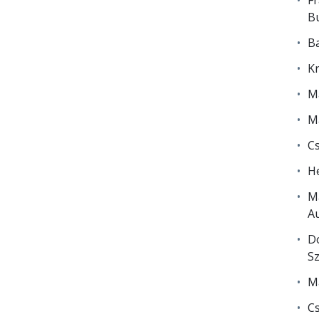
Fr
Bu
Ba
Kr
Ma
Ma
Cs
He
Ma
Au
Do
Sz
Ma
Cs