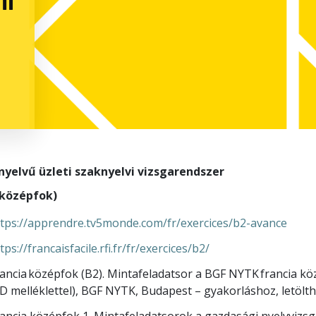
nyelvű üzleti szaknyelvi vizsgarendszer
(középfok)
tps://apprendre.tv5monde.com/fr/exercices/b2-avance
tps://francaisfacile.rfi.fr/fr/exercices/b2/
ancia középfok (B2). Mintafeladatsor a BGF NYTK francia k
D melléklettel), BGF NYTK, Budapest – gyakorláshoz, letölth