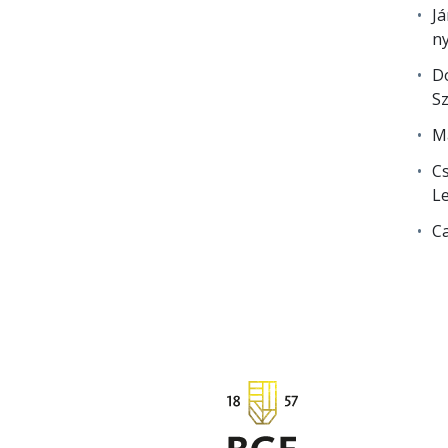
Já
ny
Do
Sz
Ma
Cs
Le
Ca