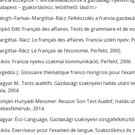
ancia középfok 1. Mintafeladatsorok a gazdasági nyelvvizsg
dapest – gyakorláshoz, letölthető: lásd
itt »
logh–Farkas–Margittai–Rácz: Felkészülés a francia gazdaság
ipkó Edit: Français des affaires. Tests de grammaire et de v
rgittai- Rácz: Le français des affaires. Francia üzleti nyelv, 
rgittai–Rácz: Le français de l’économie, Perfekt, 2005.
ikós: Francia nyelvu szakmai kommunikáció, Perfekt, 2006.
gedűs J.: Glossaire thématique franco-hongrois pour l’exa
gyar M.: Tests auditifs. Gazdasági szaknyelvi hallás utáni te
la, 2004.
mján-Hunyadi-Messmer: Reussir Son Test Auditif, Hallás utá
ékesfehérvár, 2014.
gyar: Éco-Language, Gazdasági szaknyelvi vizsgafelkészítő,
ikós: Exerciseur pour l'examen de langue, Szakszókincs és n