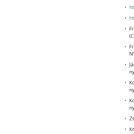
ht
ht
Fr
(C
Fr
N
Já
ny
Ko
ny
Ko
ny
Zs
Kr