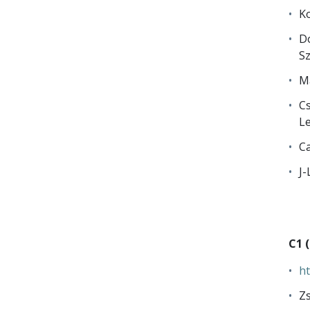
K
Do
Sz
Ma
Cs
Le
Ca
J-
C1 
ht
Zs