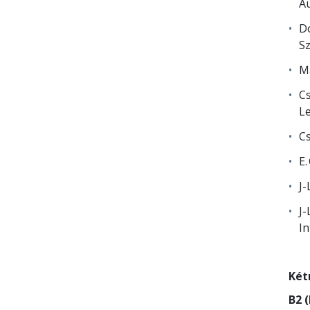
Au
Do
Sz
Ma
Cs
Le
Cs
E.
J-
J-
In
Két
B2 