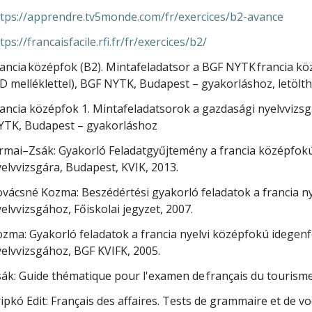
tps://apprendre.tv5monde.com/fr/exercices/b2-avance
tps://francaisfacile.rfi.fr/fr/exercices/b2/
ancia középfok (B2). Mintafeladatsor a BGF NYTK francia k
D melléklettel), BGF NYTK, Budapest – gyakorláshoz, letölth
ancia középfok 1. Mintafeladatsorok a gazdasági nyelvvizsg
YTK, Budapest – gyakorláshoz
rmai–Zsák: Gyakorló Feladatgyűjtemény a francia középfokú
elvvizsgára, Budapest, KVIK, 2013.
vácsné Kozma: Beszédértési gyakorló feladatok a francia n
elvvizsgához, Főiskolai jegyzet, 2007.
zma: Gyakorló feladatok a francia nyelvi középfokú idegen
elvvizsgához, BGF KVIFK, 2005.
ák: Guide thématique pour l'examen de français du tourism
ipkó Edit: Français des affaires. Tests de grammaire et de v