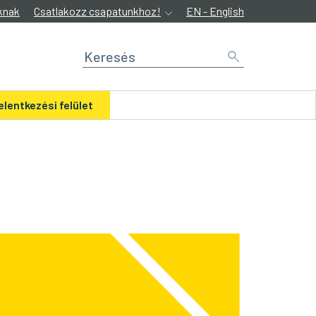
knak
Csatlakozz csapatunkhoz!
EN - English
elentkezési felület