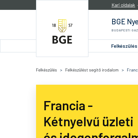
Ugrás a tartalomra
Kari oldalak
BGE Nye
BUDAPESTI GA
Felkészülés
Felkészülés
>
Felkészülést segítő irodalom
>
Franc
Francia -
Kétnyelvű üzleti
és idegenforgal