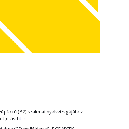
özépfokú (B2) szakmai nyelvvizsgájához
ető: lásd
itt »