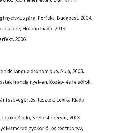
ákhoz (CD melléklettel), BGF NYTK,
i nyelvvizsgára, Perfekt, Budapest, 2004.
ocabulaire, Holnap kiadó, 2013.
Perfekt, 2006.
men de langue économique, Aula, 2003.
sztek francia nyelven. Közép- és felsőfok,
ni szövegértési tesztek, Lexika Kiadó,
 Lexika Kiadó, Székesfehérvár, 2008.
yelvismereti gyakorló- és tesztkönyv,