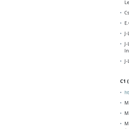
Le
Cs
E.
J-
J-
In
J-
C1 
ht
Ma
Ma
Ma