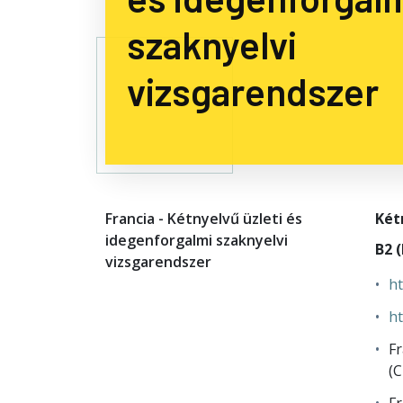
szaknyelvi
vizsgarendszer
Francia - Kétnyelvű üzleti és
Két
idegenforgalmi szaknyelvi
B2 
vizsgarendszer
ht
ht
Fr
(C