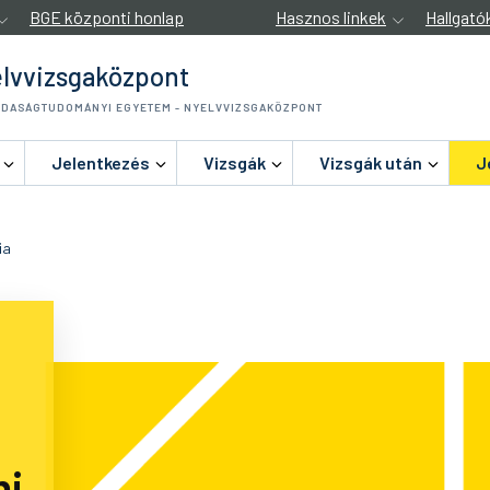
BGE központi honlap
Hasznos linkek
Hallgató
lvvizsgaközpont
ZDASÁGTUDOMÁNYI EGYETEM - NYELVVIZSGAKÖZPONT
Jelentkezés
Vizsgák
Vizsgák után
J
ia
mi