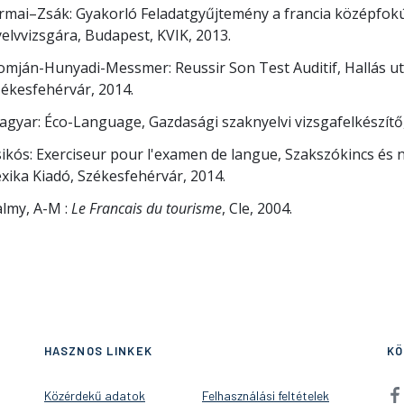
rmai–Zsák: Gyakorló Feladatgyűjtemény a francia középfokú
elvvizsgára, Budapest, KVIK, 2013.
mján-Hunyadi-Messmer: Reussir Son Test Auditif, Hallás utá
ékesfehérvár, 2014.
gyar: Éco-Language, Gazdasági szaknyelvi vizsgafelkészítő,
ikós: Exerciseur pour l'examen de langue, Szakszókincs és n
xika Kiadó, Székesfehérvár, 2014.
lmy, A-M :
Le Francais du tourisme
, Cle, 2004.
HASZNOS LINKEK
KÖ
Közérdekű adatok
Felhasználási feltételek