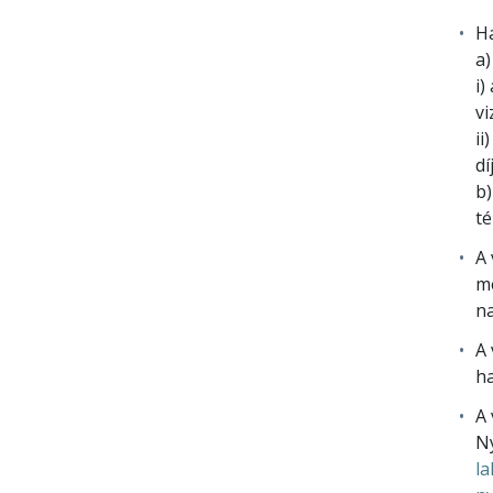
Ha
a)
i)
vi
ii
dí
b)
té
A 
mé
na
A 
ha
A 
Ny
la