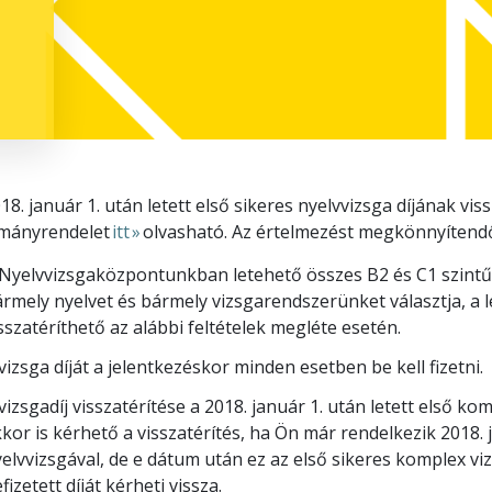
18. január 1. után letett első sikeres nyelvvizsga díjának viss
mányrendelet
itt »
olvasható. Az értelmezést megkönnyítendő
Nyelvvizsgaközpontunkban letehető összes B2 és C1 szintű v
rmely nyelvet és bármely vizsgarendszerünket választja, a l
sszatéríthető az alábbi feltételek megléte esetén.
vizsga díját a jelentkezéskor minden esetben be kell fizetni.
vizsgadíj visszatérítése a 2018. január 1. után letett első k
kor is kérhető a visszatérítés, ha Ön már rendelkezik 2018.
elvvizsgával, de e dátum után ez az első sikeres komplex vi
fizetett díját kérheti vissza.