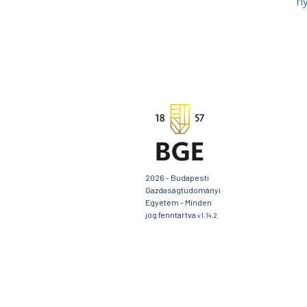
ny
2026 - Budapesti
Gazdaságtudományi
Egyetem - Minden
jog fenntartva
v1.14.2