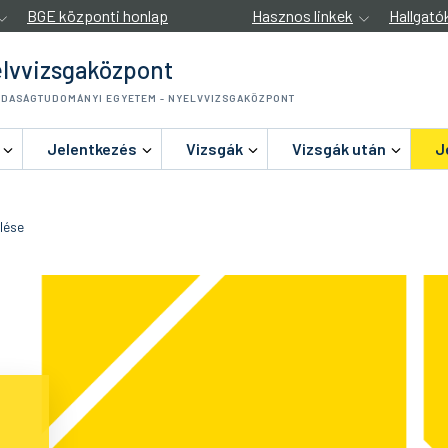
BGE központi honlap
Hasznos linkek
Hallgató
lvvizsgaközpont
ZDASÁGTUDOMÁNYI EGYETEM - NYELVVIZSGAKÖZPONT
Jelentkezés
Vizsgák
Vizsgák után
J
lése