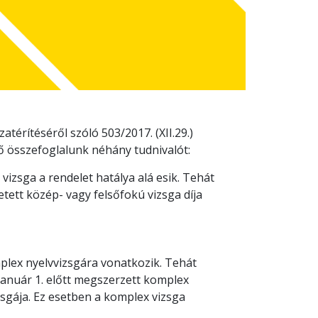
zatérítéséről szóló 503/2017. (XII.29.)
 összefoglalunk néhány tudnivalót:
izsga a rendelet hatálya alá esik. Tehát
etett közép- vagy felsőfokú vizsga díja
omplex nyelvvizsgára vonatkozik. Tehát
 január 1. előtt megszerzett komplex
zsgája. Ez esetben a komplex vizsga