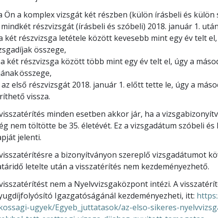
 Ön a komplex vizsgát két részben (külön írásbeli és külön s
 mindkét részvizsgát (írásbeli és szóbeli) 2018. január 1. utá
 a két részvizsga letétele között kevesebb mint egy év telt el
zsgadíjak összege,
) a két részvizsga között több mint egy év telt el, úgy a máso
jának összege,
 az első részvizsgát 2018. január 1. előtt tette le, úgy a más
ríthető vissza.
visszatérítés minden esetben akkor jár, ha a vizsgabizony
g nem töltötte be 35. életévét. Ez a vizsgadátum szóbeli és
pját jelenti.
visszatérítésre a bizonyítványon szereplő vizsgadátumot kö
táridő letelte után a visszatérítés nem kezdeményezhető.
visszatérítést nem a Nyelvvizsgaközpont intézi. A visszatérí
ugdíjfolyósító Igazgatóságánál kezdeményezheti, itt:
https
kossagi-ugyek/Egyeb_juttatasok/az-elso-sikeres-nyelvvizsg