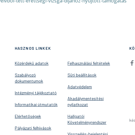
elvbol-tett-erettsegi-vizsga-dijahoz-nyujtott-tamogatas
HASZNOS LINKEK
KÖ
Közérdekű adatok
Felhasználási feltételek
Szabályozó
Süti beállítások
dokumentumok
Adatvédelem
Intézményi tájékoztató
Akadálymentesítési
Informatikai útmutatók
nyilatkozat
Elérhetőségek
Hallgatói
kés
Követelményrendszer
Pályázati felhívások
Visszaélés-bejelentési