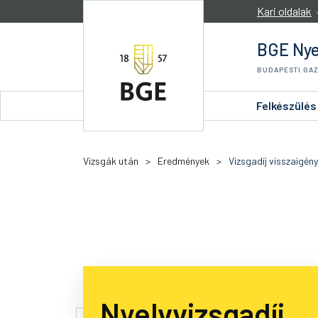
Ugrás a tartalomra
Kari oldalak
BGE Nye
BUDAPESTI GA
Felkészülés
Vizsgák után
>
Eredmények
>
Vizsgadíj visszaigény
Nyelvvizsgadíj