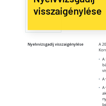
visszaigénylése
Nyelvvizsgadíj visszaigénylése
A 20
Kor
A 
bá
vi
A 
A 
ak
ny
be