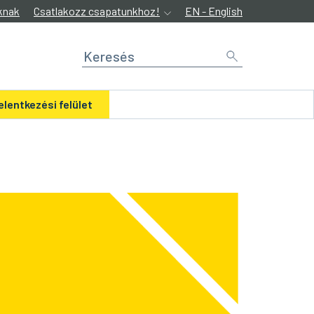
knak
Csatlakozz csapatunkhoz!
EN - English
elentkezési felület