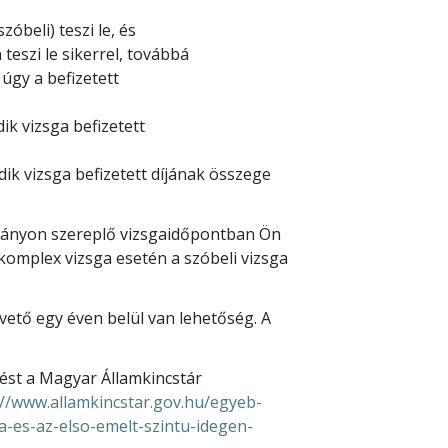
zóbeli) teszi le, és
n teszi le sikerrel, továbbá
, úgy a befizetett
dik vizsga befizetett
odik vizsga befizetett díjának összege
ítványon szereplő vizsgaidőpontban Ön
 komplex vizsga esetén a szóbeli vizsga
vető egy éven belül van lehetőség. A
tést a Magyar Államkincstár
://www.allamkincstar.gov.hu/egyeb-
a-es-az-elso-emelt-szintu-idegen-