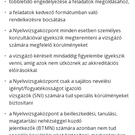
többletidő engedélyezése a feladatok megoldásához,
a feladatok kedvező formátumban való
rendelkezésre bocsátása
a Nyelvvizsgaközpont minden esetben személyes
konzultációval igyekszik megteremteni a vizsgázó
számára megfelelő körülményeket
a vizsgázó kéréseit mindaddig figyelembe igyekszik
venni, amíg azok nem ütköznek az akkreditációs
előírásokkal.
a Nyelvvizsgaközpont csak a sajátos nevelési
igényt/fogyatékosságot igazoló
vizsgázók (SNI) számára tud speciális körülményeket
biztosítani
a Nyelvvizsgaközpont a beilleszkedési, tanulási,
magatartási nehézséggel küzdő
jelentkezők (BTMN) számára azonban nem tud