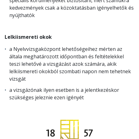
speciális körülményeket biztosítani, mert számukra
kedvezmények csak a közoktatásban igényelhetők és
nyújthatók
Lelkiismereti okok
a Nyelvvizsgaközpont lehetőségeihez mérten az
általa meghatározott időpontban és feltételekkel
teszi lehetővé a vizsgázást azok számára, akik
lelkiismereti okokból szombati napon nem tehetnek
vizsgát
a vizsgázónak ilyen esetben is a jelentkezéskor
szükséges jeleznie ezen igényét