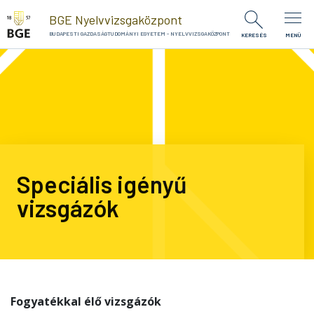
Ugrás a tartalomra
BGE Nyelvvizsgaközpont
BUDAPESTI GAZDASÁGTUDOMÁNYI EGYETEM - NYELVVIZSGAKÖZPONT
KERESÉS
MENÜ
Speciális igényű
vizsgázók
Fogyatékkal élő vizsgázók