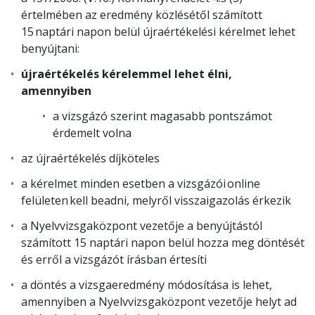
értelmében az eredmény közlésétől számított
15 naptári napon belül újraértékelési kérelmet lehet
benyújtani:
újraértékelés kérelemmel lehet élni,
amennyiben
a vizsgázó szerint magasabb pontszámot
érdemelt volna
az újraértékelés díjköteles
a kérelmet minden esetben a vizsgázói online
felületen kell beadni, melyről visszaigazolás érkezik
a Nyelvvizsgaközpont vezetője a benyújtástól
számított 15 naptári napon belül hozza meg döntését
és erről a vizsgázót írásban értesíti
a döntés a vizsgaeredmény módosítása is lehet,
amennyiben a Nyelvvizsgaközpont vezetője helyt ad