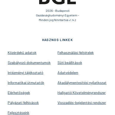
2026 - Budapesti
Gazdaságtudományi Egyetem -
Minden jog fenntartva
v1.14.2
HASZNOS LINKEK
Közérdekű adatok
Felhasználási feltételek
Szabályozó dokumentumok
Süti beállítások
Intézményi tájékoztató
Adatvédelem
Informatikai útmutatók
Akadálymentesítési nyilatkozat
Elérhetőségek
Hallgatói Követelményrendszer
Pályázati felhívások
Visszaélés-bejelentési rendszer
Fejlesztéseink