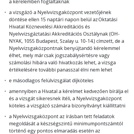
a kérelemben foglaltaknak
a vizsgázó a Nyelvvizsgaközpont vezetőjének
döntése ellen 15 naptári napon belül az
Oktatási
Hivatal Köznevelési Akkreditációs és
Nyelvvizsgáztatási Akkreditációs Osztály
nak (OH-
NYAK, 1055 Budapest, Szalay u. 10-14.) címzett, de a
Nyelvvizsgaközpontnak benyújtandó kérelemmel
élhet, mely már csak jogszabálysértésre vagy
számolási hibára való hivatkozás lehet, a vizsga
értékelésére további panasszal élni nem lehet
e másodlagos felülvizsgálat díjköteles
amennyiben a Hivatal a kérelmet kedvezően bírálja el
és a vizsgát sikeresnek ítéli, a Nyelvvizsgaközpont
köteles a vizsgázó számára bizonyítványt kiállíttatni
a Nyelvvizsgaközpont az írásban tett feladatok
megoldását a készségszintű minimumpontszámtól
történő egy pontos elmaradás esetén az