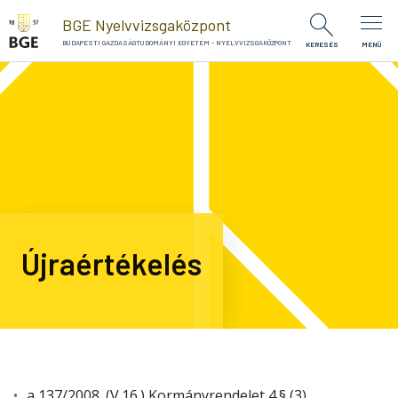
Ugrás a tartalomra
BGE Nyelvvizsgaközpont
BUDAPESTI GAZDASÁGTUDOMÁNYI EGYETEM - NYELVVIZSGAKÖZPONT
KERESÉS
MENÜ
Újraértékelés
a 137/2008. (V.16.) Kormányrendelet 4.§ (3)