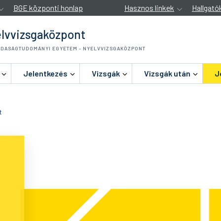
BGE központi honlap
Hasznos linkek
Hallgató
lvvizsgaközpont
ZDASÁGTUDOMÁNYI EGYETEM - NYELVVIZSGAKÖZPONT
Jelentkezés
Vizsgák
Vizsgák után
J
t