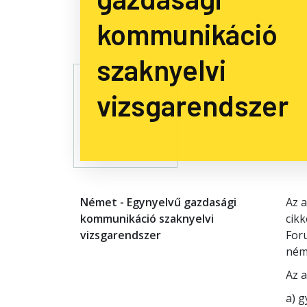
kommunikáció
szaknyelvi
vizsgarendszer
Német - Egynyelvű gazdasági
Az a
kommunikáció szaknyelvi
cikk
vizsgarendszer
For
ném
Az 
a) 