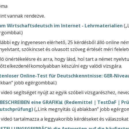
téma
rint vannak rendezve.
um Wirtschaftsdeutsch im Internet - Lehrmaterialien
(„
rgombbal.)
lábbi egy ingyenesen elérhető, 25 kérdésből álló online német
nyelvtant, szókincset és olvasott szöveg értését méri felel
ló önértékelésre és arra, hogy lásd, hol tart a német nyelvt
őtt elkezdenél komolyabban készülni egy valódi vizsgára.
tenloser Online-Test für Deutschkenntnisse: GER-Niveau
akban” jobb egérgombbal.)
 videó segítséget nyújt az egyik szóbeli vizsgarészhez, nev
 BESCHREIBEN eine GRAFIK📊 (Redemittel | TestDaF | Pr
utschprüfung)
(„Link megnyitás új ablakban” jobb egérgo
 videó tartalmazza a leggyakoribb kérdéseket és válaszokat 
STELLUNGSGESPRÄCH: die Antworten auf die häufigsten 