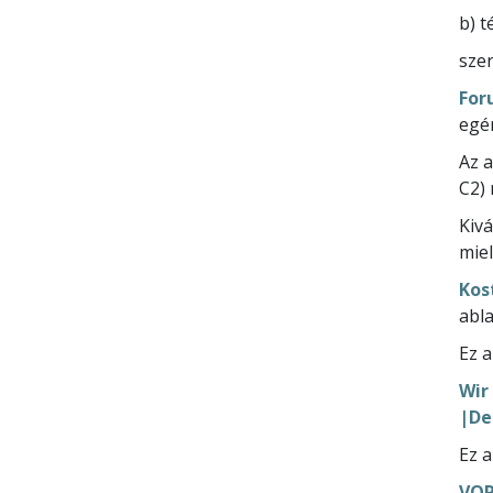
b) 
sze
For
egé
Az a
C2) 
Kivá
miel
Kos
abl
Ez a
Wir
|De
Ez a
VOR