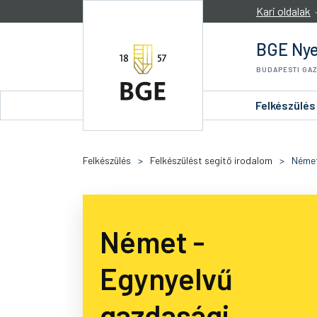
Ugrás a tartalomra
Kari oldalak
BGE Nye
BUDAPESTI GA
Felkészülés
Felkészülés
>
Felkészülést segítő irodalom
>
Néme
Német -
Egynyelvű
gazdasági