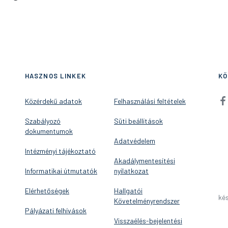
HASZNOS LINKEK
KÖ
Közérdekű adatok
Felhasználási feltételek
Szabályozó
Süti beállítások
dokumentumok
Adatvédelem
Intézményi tájékoztató
Akadálymentesítési
Informatikai útmutatók
nyilatkozat
Elérhetőségek
Hallgatói
kés
Követelményrendszer
Pályázati felhívások
Visszaélés-bejelentési