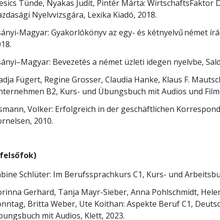
esics Tünde, Nyakas Judit, Pintér Márta: WirtschaftsFaktor
zdasági Nyelvvizsgára, Lexika Kiadó, 2018.
ányi-Magyar: Gyakorlókönyv az egy- és kétnyelvű német írá
018.
ányi–Magyar: Bevezetés a német üzleti idegen nyelvbe, Sal
dja Fügert, Regine Grosser, Claudia Hanke, Klaus F. Mautsch
ternehmen B2, Kurs- und Übungsbuch mit Audios und Filmen
smann, Volker: Erfolgreich in der geschäftlichen Korrespon
rnelsen, 2010.
(felsőfok)
bine Schlüter: Im Berufssprachkurs C1, Kurs- und Arbeitsb
rinna Gerhard, Tanja Mayr-Sieber, Anna Pohlschmidt, Helen
nntag, Britta Weber, Ute Koithan: Aspekte Beruf C1, Deuts
ungsbuch mit Audios, Klett, 2023.