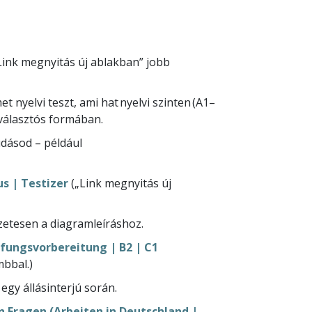
Link megnyitás új ablakban” jobb
 nyelvi teszt, ami hat nyelvi szinten (A1–
etválasztós formában.
udásod – például
s | Testizer
(„Link megnyitás új
ezetesen a diagramleíráshoz.
üfungsvorbereitung | B2 | C1
mbbal.)
egy állásinterjú során.
Fragen (Arbeiten in Deutschland |