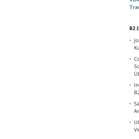
Tra
B2 
Jo
K
Co
So
Üb
In
B2
Sa
Ar
Ul
Vi