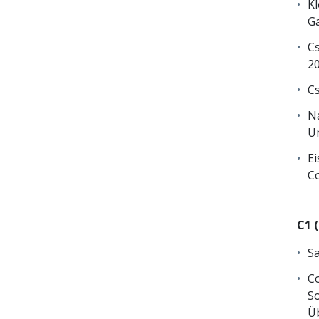
Kl
Ga
Cs
2
Cs
Na
Un
Ei
Co
C1 
Sa
Co
So
Üb