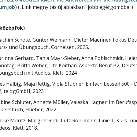
umjob)
(„Link megnyitás új ablakban” jobb egérgombbal.)
(középfok)
achim Schote, Gunter Weimann, Dieter Maenner: Fokus Deuts
urs- und Übungsbuch, Cornelsen, 2025.
rinna Gerhard, Tanja Mayr-Sieber, Anna Pohlschmidt, Helen
nntag, Britta Weber, Ute Koithan: Aspekte Beruf B2, Deuts
ungsbuch mit Audios, Klett, 2024.
es Hälbig, Maja Rettig, Viola Stübner: Einfach besser! 500 
, telc gGmbH, 2023.
bine Schlüter, Annette Müller, Valeska Hagner: Im Berufss
beitsbuch, Hueber, 2022.
rike Moritz, Margret Rodi, Lutz Rohrmann: Linie 1, Kurs- 
deos, Klett, 2018.