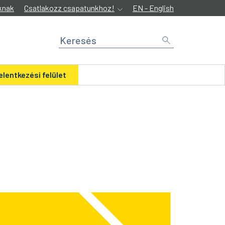
knak
Csatlakozz csapatunkhoz!
EN - English
elentkezési felület