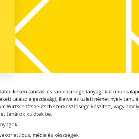
lábbi linken tanítási és tanulási segédanyagokat (munkalapo
eket) találsz a gazdasági, illetve az üzleti német nyelv tanu
um Wirtschaftsdeutsch szerkesztősége készített, vagy amely
et tanárok küldtek be.
anyagok
gyakorlattípus, média és készségek