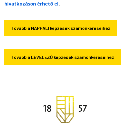
hivatkozáson érhető el
.
Tovább a NAPPALI képzések számonkéréseihez
Tovább a LEVELEZŐ képzések számonkéréseihez