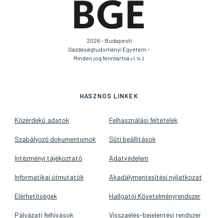
2026 - Budapesti
Gazdaságtudományi Egyetem -
Minden jog fenntartva
v1.14.2
HASZNOS LINKEK
Közérdekű adatok
Felhasználási feltételek
Szabályozó dokumentumok
Süti beállítások
Intézményi tájékoztató
Adatvédelem
Informatikai útmutatók
Akadálymentesítési nyilatkozat
Elérhetőségek
Hallgatói Követelményrendszer
Pályázati felhívások
Visszaélés-bejelentési rendszer