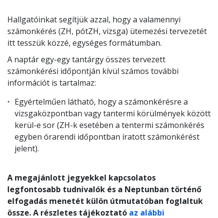
Hallgatóinkat segítjük azzal, hogy a valamennyi
számonkérés (ZH, pótZH, vizsga) ütemezési tervezetét
itt tesszük közzé, egységes formátumban.
A naptár egy-egy tantárgy összes tervezett
számonkérési időpontján kívül számos további
információt is tartalmaz:
Egyértelműen látható, hogy a számonkérésre a
vizsgaközpontban vagy tantermi körülmények között
kerül-e sor (ZH-k esetében a tentermi számonkérés
egyben órarendi időpontban íratott számonkérést
jelent).
A megajánlott jegyekkel kapcsolatos
legfontosabb tudnivalók és a Neptunban történő
elfogadás menetét külön útmutatóban foglaltuk
össze. A részletes tájékoztató
az alábbi