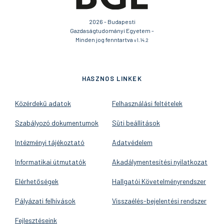
2026 - Budapesti
Gazdaságtudományi Egyetem -
Minden jog fenntartva
v1.14.2
HASZNOS LINKEK
Közérdekű adatok
Felhasználási feltételek
Szabályozó dokumentumok
Süti beállítások
Intézményi tájékoztató
Adatvédelem
Informatikai útmutatók
Akadálymentesítési nyilatkozat
Elérhetőségek
Hallgatói Követelményrendszer
Pályázati felhívások
Visszaélés-bejelentési rendszer
Fejlesztéseink