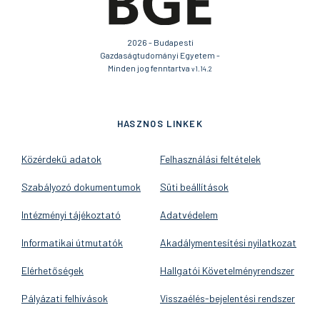
2026 - Budapesti
Gazdaságtudományi Egyetem -
Minden jog fenntartva
v1.14.2
HASZNOS LINKEK
Közérdekű adatok
Felhasználási feltételek
Szabályozó dokumentumok
Süti beállítások
Intézményi tájékoztató
Adatvédelem
Informatikai útmutatók
Akadálymentesítési nyilatkozat
Elérhetőségek
Hallgatói Követelményrendszer
Pályázati felhívások
Visszaélés-bejelentési rendszer