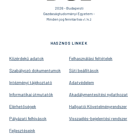
2026 - Budapesti
Gazdaságtudományi Egyetem -
Minden jog fenntartva
v1.14.2
HASZNOS LINKEK
Közérdekű adatok
Felhasználási feltételek
Szabályozó dokumentumok
Süti beállítások
Intézményi tájékoztató
Adatvédelem
Informatikai útmutatók
Akadálymentesítési nyilatkozat
Elérhetőségek
Hallgatói Követelményrendszer
Pályázati felhívások
Visszaélés-bejelentési rendszer
Fejlesztéseink