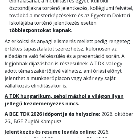
elbírálásánál, a mobilitási és egyéb külföldi
ösztöndíjakra történő jelentkezés, kollégiumi felvétel,
továbbá a mesterképzésekre és az Egyetem Doktori
Iskolájába történő jelentkezés esetén
többletpontokat kapnak
.
Az erkölcsi és anyagi elismerés mellett pedig rengeteg
értékes tapasztalatot szerezhetsz, különösen az
előadásra való felkészülés és a prezentáció során. A
legjobbak díjazásban is részesülnek. A TDK-val egy
adott téma szakértőjévé válhatsz, ami óriási előnyt
jelenthet a munkaerőpiacon vagy akár egy saját
vállalkozás elindításakor is.
A TDK hungarikum, sehol máshol a világon ilyen
jellegű kezdeményezés nincs.
A BGE TDK 2026 időpontja és helyszíne:
2026. október
26., BGE Zuglói Kampusz
Jelentkezés és resume leadás online:
2026.