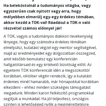
Ha belekóstolnál a tudományos világba, vagy
egyszerűen csak nyitott vagy arra, hogy
mélyebben elmerülj egy-egy érdekes témában,
akkor kezdd a TDK-val! Ráadásul a TDK-n való
részvétel számos előnnyel jár!
A TDK, vagyis a tudományos diákköri tevékenység
lényege, hogy egy számodra érdekes témában
elmélyülsz, kutatást végzel egy mentor segítségével,
majd az eredményeidet egy dolgozatban összegzed,
amit később bemutatsz egy konferencián
hallgatótársaid és egy értékelő bizottság előtt. Az
egyetemi TDK konferenciát idén a megszokottól
korábban, október végén rendezik, így a kutatást
érdemes minél hamarabb, már hónapokkal korábban
elkezdeni – ehhez minden szükséges támogatást
megadunk. Minden karon felkészítő programokkal
segítjük a munkádat. Ha jól teljesítesz, országos
szinten is lehetőséged nyílik a megmérettetésre.