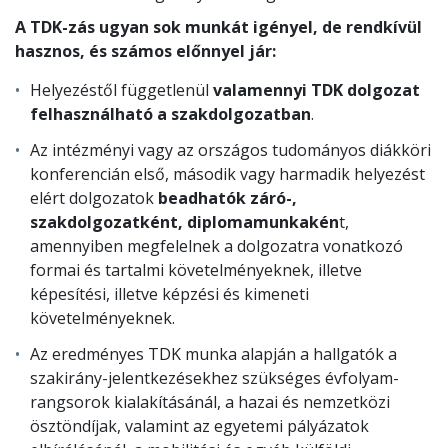
A TDK-zás ugyan sok munkát igényel, de rendkívül
hasznos, és számos előnnyel jár:
Helyezéstől függetlenül
valamennyi TDK dolgozat
felhasználható a szakdolgozatban
.
Az intézményi vagy az országos tudományos diákköri
konferencián első, második vagy harmadik helyezést
elért dolgozatok
beadhatók záró-,
szakdolgozatként, diplomamunkakén
t,
amennyiben megfelelnek a dolgozatra vonatkozó
formai és tartalmi követelményeknek, illetve
képesítési, illetve képzési és kimeneti
követelményeknek.
Az eredményes TDK munka alapján a hallgatók a
szakirány-jelentkezésekhez szükséges évfolyam-
rangsorok kialakításánál, a hazai és nemzetközi
ösztöndíjak, valamint az egyetemi pályázatok