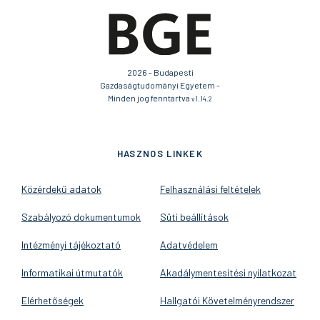
2026 - Budapesti
Gazdaságtudományi Egyetem -
Minden jog fenntartva
v1.14.2
HASZNOS LINKEK
Közérdekű adatok
Felhasználási feltételek
Szabályozó dokumentumok
Süti beállítások
Intézményi tájékoztató
Adatvédelem
Informatikai útmutatók
Akadálymentesítési nyilatkozat
Elérhetőségek
Hallgatói Követelményrendszer