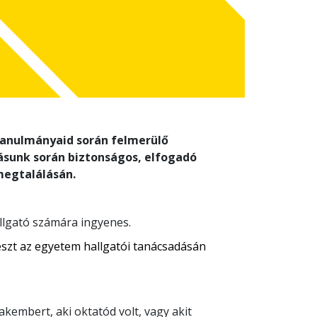
tanulmányaid során felmerülő
ásunk során biztonságos, elfogadó
megtalálásán.
llgató számára ingyenes.
észt az egyetem hallgatói tanácsadásán
akembert, aki oktatód volt, vagy akit