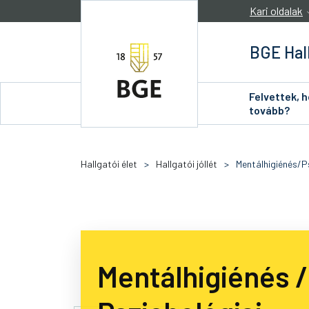
Ugrás a tartalomra
Kari oldalak
BGE Hal
Felvettek, 
tovább?
Hallgatói élet
>
Hallgatói jóllét
>
Mentálhigiénés/P
Mentálhigiénés /