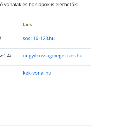
 vonalak és honlapok is elérhetők:
Link
23
sos116-123.hu
16-123
ongyilkossagmegelozes.hu
kek-vonal.hu