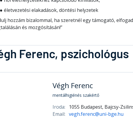
● társas, családi vagy párkapcsolati problémák, szülőktől v
● női élethelyzetekhez kapcsolódó kihívások,
● életvezetési elakadások, döntési helyzetek
ulj hozzám bizalommal, ha szeretnél egy támogató, elfogad
találásán és mozgósításán!”
égh Ferenc, pszichológus
Végh Ferenc
mentálhigiénés szakértő
Iroda:
1055 Budapest, Bajcsy-Zsilin
Email:
vegh.ferenc@uni-bge.hu