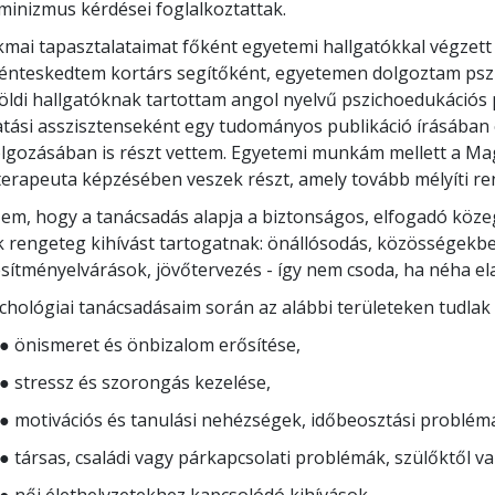
lomámat az ELTE-n szereztem Tanácsadás és iskolapszichol
bbi szakmai gyakorlatom során elsősorban a női jóllét, a t
minizmus kérdései foglalkoztattak.
kmai tapasztalataimat főként egyetemi hallgatókkal végzet
énteskedtem kortárs segítőként, egyetemen dolgoztam pszi
földi hallgatóknak tartottam angol nyelvű pszichoedukációs
tási asszisztenseként egy tudományos publikáció írásában 
olgozásában is részt vettem. Egyetemi munkám mellett a Mag
terapeuta képzésében veszek részt, amely tovább mélyíti 
em, hogy a tanácsadás alapja a biztonságos, elfogadó közeg
 rengeteg kihívást tartogatnak: önállósodás, közösségekbe 
esítményelvárások, jövőtervezés - így nem csoda, ha néha e
chológiai tanácsadásaim során az alábbi területeken tudlak
● önismeret és önbizalom erősítése,
● stressz és szorongás kezelése,
● motivációs és tanulási nehézségek, időbeosztási problém