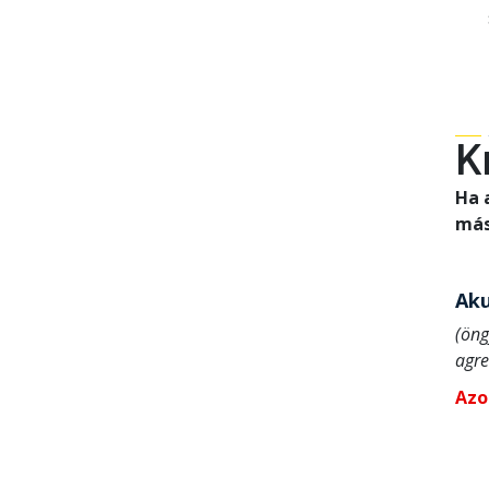
K
Ha 
más
Aku
(öng
agre
Azo