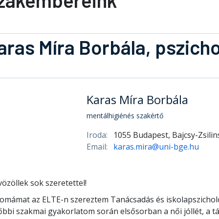
zakembereink
aras Míra Borbála, pszich
Karas Míra Borbála
mentálhigiénés szakértő
Iroda:
1055 Budapest, Bajcsy-Zsilin
Email:
karas.mira@uni-bge.hu
özöllek sok szeretettel!