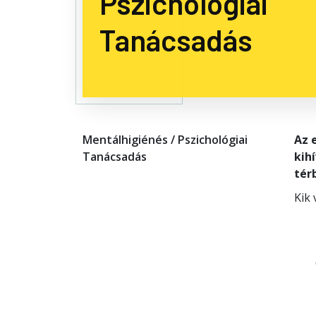
Pszichológiai
Tanácsadás
Mentálhigiénés / Pszichológiai
Az 
Tanácsadás
kih
tér
Kik 