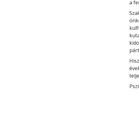
Dip
késő
a fe
Sza
önk
kül
kuta
kid
pár
Hisz
évek
telj
Pszi