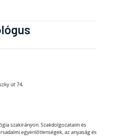
ológus
szky út 74.