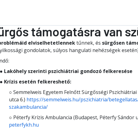
ürgős támogatásra van s
problémáid elviselhetetlennek
tűnnek, és
sürgősen tám
yilkossági gondolatok, súlyos hangulati nehézségek esetén)
ndő:
●
Lakóhely szerinti pszichiátriai gondozó felkeresése
●
Krízis esetén felkereshető:
○ Semmelweis Egyetem Felnőtt Sürgősségi Pszichiátriai
utca 6.)
https://semmelweis.hu/pszichiatria/betegellatas/
szakambulancia/
○ Péterfy Krízis Ambulancia (Budapest, Péterfy Sándor u
peterfykh.hu