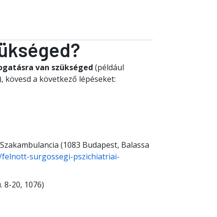
zükséged?
ogatásra van szükséged
(például
, kövesd a következő lépéseket:
 Szakambulancia (1083 Budapest, Balassa
felnott-surgossegi-pszichiatriai-
. 8-20, 1076)