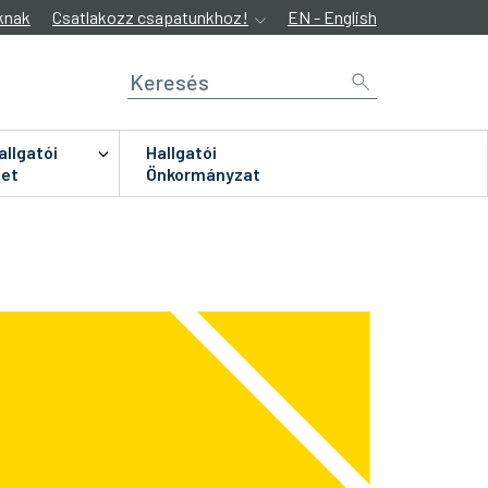
knak
Csatlakozz csapatunkhoz!
EN - English
allgatói
Hallgatói
let
Önkormányzat