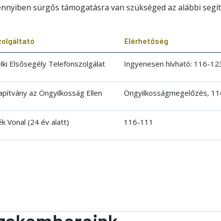
nnyiben sürgős támogatásra van szükséged az alábbi segítő
zolgáltató
Elérhetőség
lki Elsősegély Telefonszolgálat
Ingyenesen hívható: 116-1
apítvány az Öngyilkosság Ellen
Öngyilkosságmegelőzés, 1
k Vonal (24 év alatt)
116-111