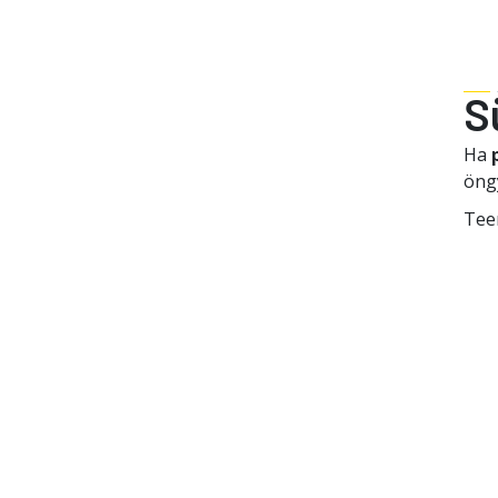
S
Ha
öng
Tee