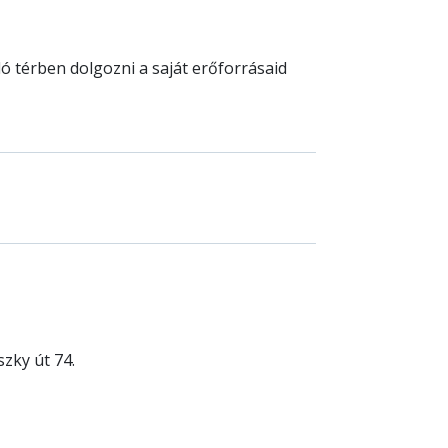
aló függetlenedés,
ó térben dolgozni a saját erőforrásaid
szky út 74.