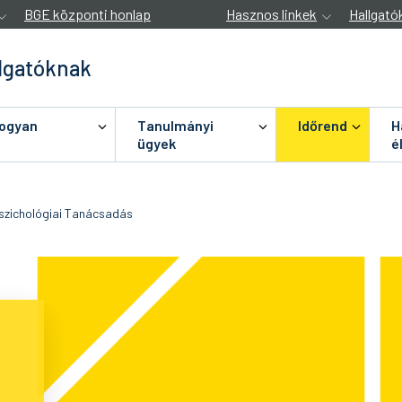
BGE központi honlap
Hasznos linkek
Hallgató
lgatóknak
hogyan
Tanulmányi
Időrend
H
ügyek
é
szichológiai Tanácsadás