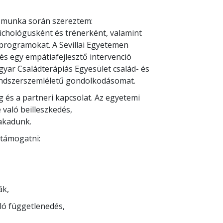
ógia szakirányon. Szakdolgozataim és
ársadalmi egyenlőtlenségek, az anyaság és
t munka során szereztem:
chológusként és trénerként, valamint
 programokat. A Sevillai Egyetemen
és egy empátiafejlesztő intervenció
yar Családterápiás Egyesület család- és
rendszerszemléletű gondolkodásomat.
 és a partneri kapcsolat. Az egyetemi
való beilleszkedés,
lakadunk.
 támogatni:
ák,