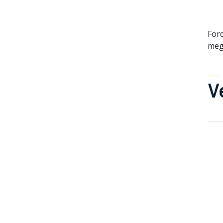
Ford
meg
V