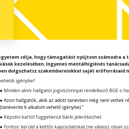
egyetem célja, hogy támogatást nyújtson számodra a 
ívások kezelésében. Ingyenes mentálhigiénés tanácsad
ben dolgozhatsz szakembereinkkel saját erőforrásaid 
vehetik igénybe?
● Minden aktív hallgatói jogviszonnyal rendelkező BGE-s ha
●
Azon hallgatók, akik az adott tanévben még nem vettek r
(tanévente 6 alkalom vehető igénybe).”
● Képzési kartól függetlenül bárki jelentkezhet.
● Fontos: kerüld a kettős kapcsolatokat (ne válassz olyan sz