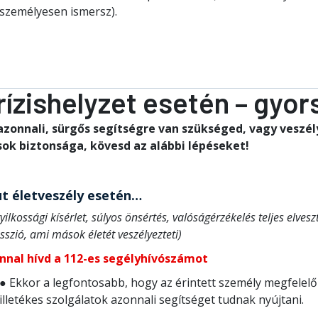
személyesen ismersz).
rízishelyzet esetén – gyo
azonnali, sürgős segítségre van szükséged, vagy veszél
ok biztonsága, kövesd az alábbi lépéseket!
t életveszély esetén…
yilkossági kísérlet, súlyos önsértés, valóságérzékelés teljes elves
sszió, ami mások életét veszélyezteti)
nnal hívd a 112-es segélyhívószámot
● Ekkor a legfontosabb, hogy az érintett személy megfelelő
illetékes szolgálatok azonnali segítséget tudnak nyújtani.