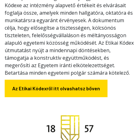
Kódexe az intézmény alapvető értékeit és elvárásait
foglalja össze, amelyek minden hallgatóra, oktatóra és
munkatársra egyaránt érvényesek. A dokumentum
célja, hogy elősegítse a tisztességen, kölcsönös
tiszteleten, felelősségvállaláson és méltányosságon
alapuló egyetemi közösség működését. Az Etikai Kódex
útmutatást nyújt a mindennapi döntésekben,
támogatja a konstruktív együttműködést, és
megerősíti az Egyetem iránti elkötelezettséget.
Betartása minden egyetemi polgár számára kötelező.
Az Etikai Kódexről itt olvashatsz bőven