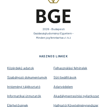
2026 - Budapesti
Gazdaságtudományi Egyetem -
Minden jog fenntartva
v1.14.2
HASZNOS LINKEK
Közérdekű adatok
Felhasználási feltételek
Szabályozó dokumentumok
Süti beállítások
Intézményi tájékoztató
Adatvédelem
Informatikai útmutatók
Akadálymentesítési nyilatkozat
Elérhetőségek
Hallgatói Követelményrendszer