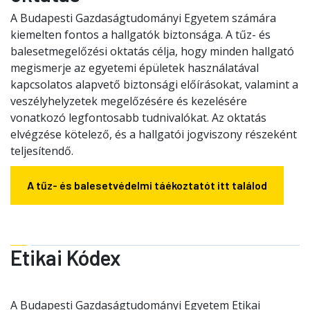
A Budapesti Gazdaságtudományi Egyetem számára
kiemelten fontos a hallgatók biztonsága. A tűz- és
balesetmegelőzési oktatás célja, hogy minden hallgató
megismerje az egyetemi épületek használatával
kapcsolatos alapvető biztonsági előírásokat, valamint a
veszélyhelyzetek megelőzésére és kezelésére
vonatkozó legfontosabb tudnivalókat. Az oktatás
elvégzése kötelező, és a hallgatói jogviszony részeként
teljesítendő.
A tűz- és balesetvédelmi táékoztatót itt találod
Etikai Kódex
A Budapesti Gazdaságtudományi Egyetem Etikai